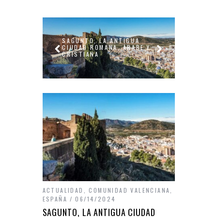
SAGUNTO, LA ANTIGUA
IA, LA
QUÉ N
CIUDAD ROMANA, ÁRABE Y
EN AL
CRISTIANA
ACTUALIDAD
,
COMUNIDAD VALENCIANA
,
ESPAÑA
06/14/2024
SAGUNTO, LA ANTIGUA CIUDAD