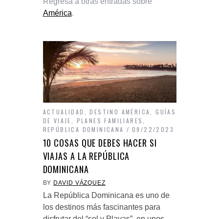
Regresa a otras entradas sobre
América
.
ACTUALIDAD
,
DESTINO AMÉRICA
,
GUÍAS
DE VIAJE
,
PLANES FAMILIARES
,
REPÚBLICA DOMINICANA
09/22/2023
10 COSAS QUE DEBES HACER SI
VIAJAS A LA REPÚBLICA
DOMINICANA
BY
DAVID VÁZQUEZ
La República Dominicana es uno de
los destinos más fascinantes para
disfrutar del “sol y Playas”, en unos