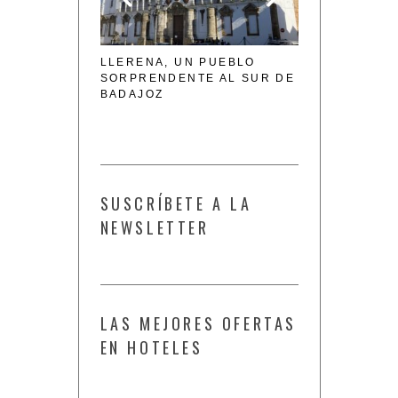
A CASQUERÍA
LLERENA, UN PUEBLO
ENOTURISMO 
025
SORPRENDENTE AL SUR DE
MARÍA DE LA
BADAJOZ
SUSCRÍBETE A LA
NEWSLETTER
LAS MEJORES OFERTAS
EN HOTELES