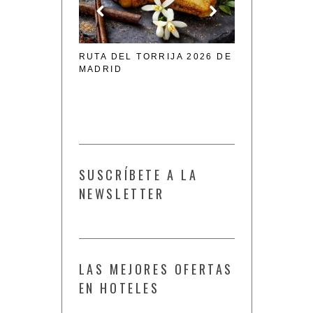
TINO
RUTA DEL TORRIJA 2026 DE
V RUTA DE LA
CO; UNOS
MADRID
DE MADRID 2
BLES PARA UN
NA
SUSCRÍBETE A LA
NEWSLETTER
LAS MEJORES OFERTAS
EN HOTELES