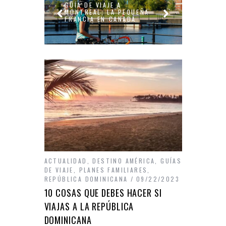
VIAJE A PARACAS, EL
DESCU
EÑA
DESIERTO SUR DE PERÚ
NORTE
ACTUALIDAD
,
DESTINO AMÉRICA
,
GUÍAS
DE VIAJE
,
PLANES FAMILIARES
,
REPÚBLICA DOMINICANA
09/22/2023
10 COSAS QUE DEBES HACER SI
VIAJAS A LA REPÚBLICA
DOMINICANA