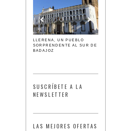
 PUEBLO
ENOTURISMO EN BODEGA
BURGOS, DES
E AL SUR DE
MARÍA DE LA RECUEJA
GASTRONÓMIC
IMPRESCINDI
FIN DE SEMA
SUSCRÍBETE A LA
NEWSLETTER
LAS MEJORES OFERTAS
EN HOTELES