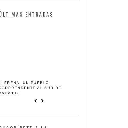
ÚLTIMAS ENTRADAS
LLERENA, UN PUEBLO
ENOTURISMO EN BOD
SORPRENDENTE AL SUR DE
DE LA RECUEJA
BADAJOZ