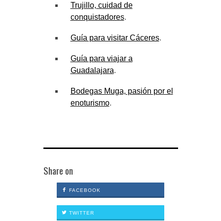
Trujillo, cuidad de
conquistadores
.
Guía para visitar Cáceres
.
Guía para viajar a
Guadalajara
.
Bodegas Muga, pasión por el
enoturismo
.
Share on
FACEBOOK
TWITTER