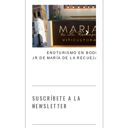
 PUEBLO
ENOTURISMO EN BODEGA
BURGOS, DES
E AL SUR DE
MARÍA DE LA RECUEJA
GASTRONÓMIC
IMPRESCINDI
FIN DE SEMA
SUSCRÍBETE A LA
NEWSLETTER